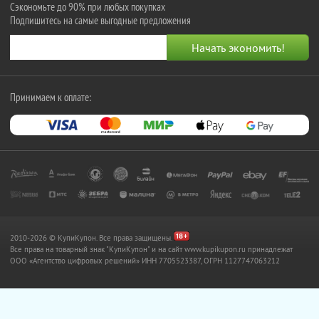
Сэкономьте до 90% при любых покупках
Подпишитесь на самые выгодные предложения
Принимаем к оплате:
2010-2026 © КупиКупон. Все права защищены.
Все права на товарный знак "КупиКупон" и на сайт www.kupikupon.ru принадлежат
OOO «Агентство цифровых решений» ИНН 7705523387, ОГРН 1127747063212