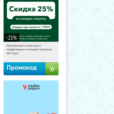
-25
%
Натуральная косметика и
17:50:44
Получили:
1
парфюмерия в интернет-магазине
Россия
Ив Роше
Промокод