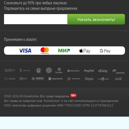
Сэкономьте до 90% при любых покупках
Подпишитесь на самые выгодные предложения
Принимаем к оплате:
2010-2026 © КупиКупон. Все права защищены.
Все права на товарный знак "КупиКупон" и на сайт www.kupikupon.ru принадлежат
OOO «Агентство цифровых решений» ИНН 7705523387, ОГРН 1127747063212