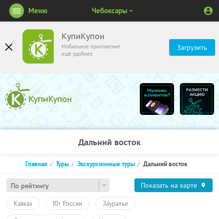
Меню
Чебоксары
КупиКупон
Мобильное приложение
Загрузить
ещё удобнее
Дальний восток
Главная
Туры
Экскурсионные туры
Дальний восток
Показать на карте
По рейтингу
Кавказ
Юг России
Зауралье