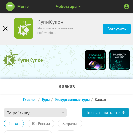
Меню
Чебоксары
КупиКупон
Мобильное приложение
Загрузить
ещё удобнее
Кавказ
Главная
Туры
Экскурсионные туры
Кавказ
Показать на карте
По рейтингу
Кавказ
Юг России
Зауралье