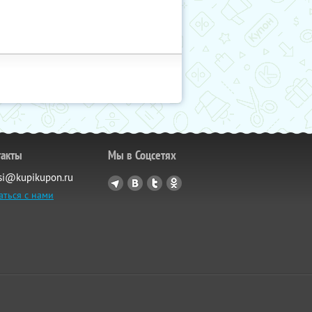
такты
Мы в Соцсетях
si@kupikupon.ru
аться с нами