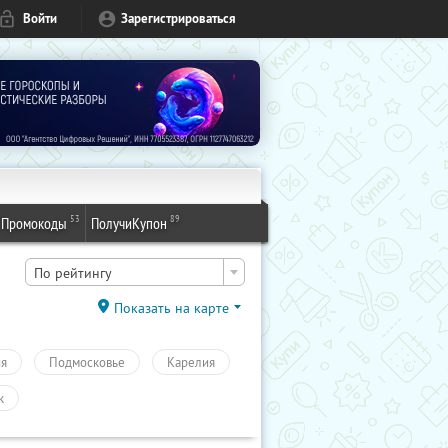
Войти
Зарегистрироваться
53
89
Промокоды
ПолучиКупон
По рейтингу
Показать на карте
ия
Подмосковье
Карелия
к