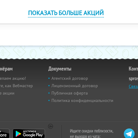
ПОКАЗАТЬ БОЛЬШЕ АКЦИЙ
тнёрам
Документы
Кон
елаем акцию!
Агентский договор
spro
е, как Вебмастер
Лицензионный договор
Связ
е акции
Публичная оферта
Политика конфиденциальности
Ищите скидки поблизости,
не выходя из чата: