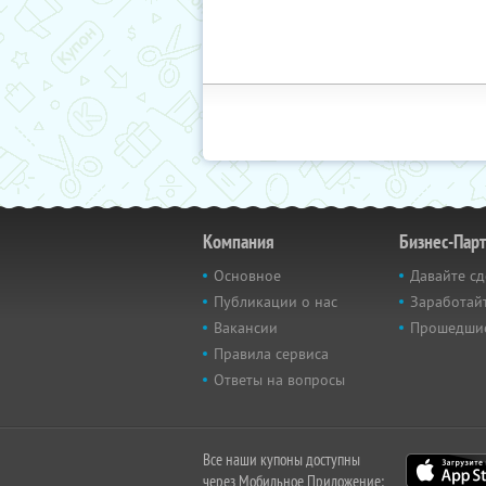
Компания
Бизнес-Пар
Основное
Давайте сд
Публикации о нас
Заработайт
Вакансии
Прошедши
Правила сервиса
Ответы на вопросы
Все наши купоны доступны
через Мобильное Приложение: