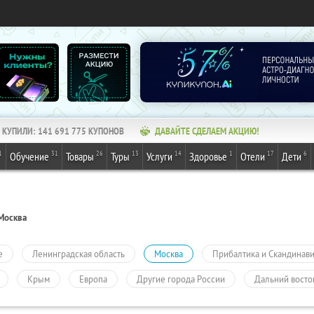
КУПИЛИ:
141 691 775
КУПОНОВ
ДАВАЙТЕ СДЕЛАЕМ АКЦИЮ!
1
31
26
13
14
1
17
6
Обучение
Товары
Туры
Услуги
Здоровье
Отели
Дети
Москва
е
Ленинградская область
Москва
Прибалтика и Скандинав
Крым
Европа
Другие города России
Дальний восто