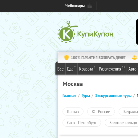
Чебоксары
100% ГАРАНТИЯ ВОЗВРАТА ДЕНЕГ
7
1
25
Все
Еда
Красота
Развлечения
Авто
Москва
Главная
Туры
Экскурсионные туры
Кавказ
Юг России
Заураль
Санкт-Петербург
Золотое кольцо