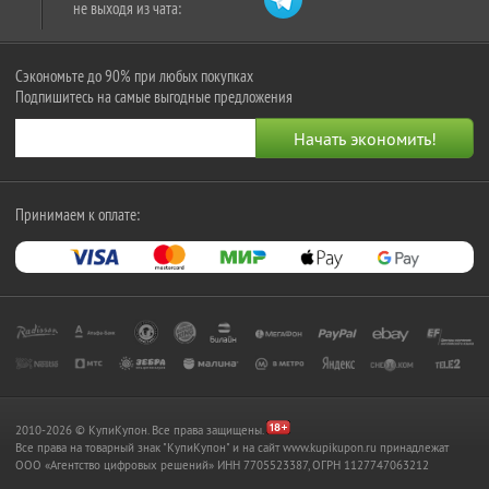
не выходя из чата:
Сэкономьте до 90% при любых покупках
Подпишитесь на самые выгодные предложения
Принимаем к оплате:
2010-2026 © КупиКупон. Все права защищены.
Все права на товарный знак "КупиКупон" и на сайт www.kupikupon.ru принадлежат
OOO «Агентство цифровых решений» ИНН 7705523387, ОГРН 1127747063212