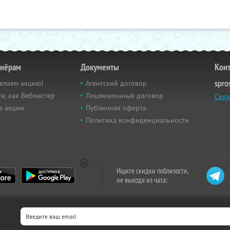
тнёрам
Документы
Кон
елаем акцию!
Агентский договор
spro
е, как Вебмастер
Лицензионный договор
Связ
е акции
Публичная оферта
Политика конфиденциальности
Ищите скидки поблизости,
не выходя из чата: