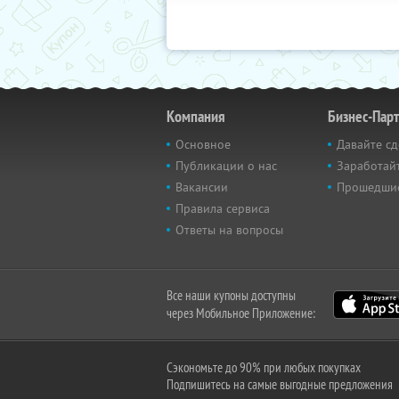
Компания
Бизнес-Пар
Основное
Давайте сд
Публикации о нас
Заработайт
Вакансии
Прошедши
Правила сервиса
Ответы на вопросы
Все наши купоны доступны
через Мобильное Приложение:
Сэкономьте до 90% при любых покупках
Подпишитесь на самые выгодные предложения