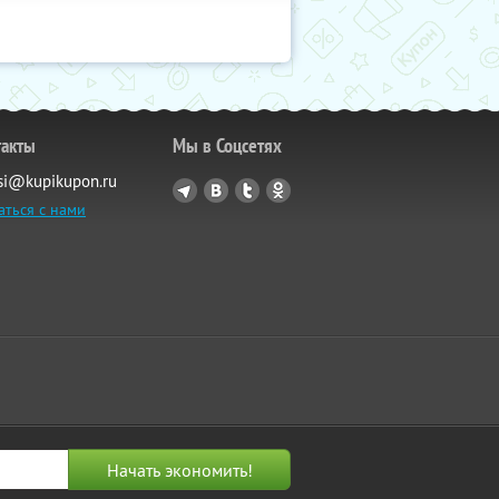
такты
Мы в Соцсетях
si@kupikupon.ru
аться с нами