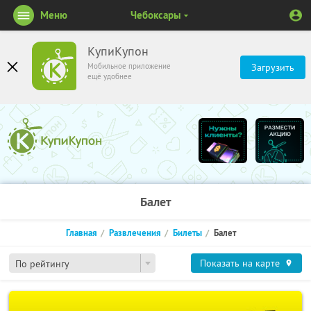
Меню
Чебоксары
КупиКупон
Мобильное приложение
Загрузить
ещё удобнее
Балет
Главная
Развлечения
Билеты
Балет
Показать на карте
По рейтингу