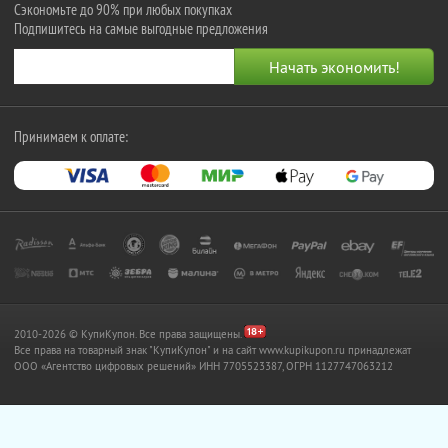
Сэкономьте до 90% при любых покупках
Подпишитесь на самые выгодные предложения
Принимаем к оплате:
2010-2026 © КупиКупон. Все права защищены.
Все права на товарный знак "КупиКупон" и на сайт www.kupikupon.ru принадлежат
OOO «Агентство цифровых решений» ИНН 7705523387, ОГРН 1127747063212