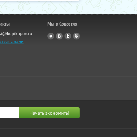
такты
Мы в Соцсетях
si@kupikupon.ru
аться с нами