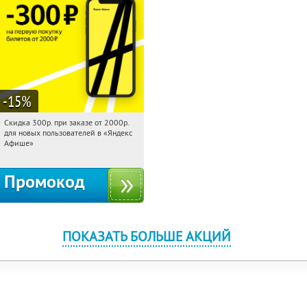
-15
%
Скидка 300р. при заказе от 2000р.
16:03:48
Получили:
65
для новых пользователей в «Яндекс
Россия
Афише»
Промокод
ПОКАЗАТЬ БОЛЬШЕ АКЦИЙ