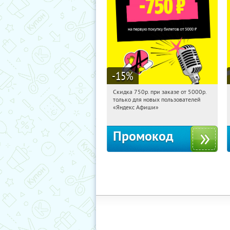
-15
%
Скидка 750р. при заказе от 5000р.
16:03:48
Получили:
114
только для новых пользователей
Россия
«Яндекс Афиши»
Промокод