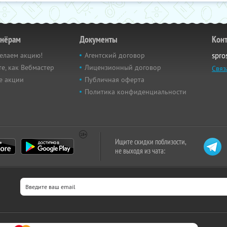
тнёрам
Документы
Кон
елаем акцию!
Агентский договор
spro
е, как Вебмастер
Лицензионный договор
Связ
е акции
Публичная оферта
Политика конфиденциальности
Ищите скидки поблизости,
не выходя из чата: