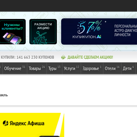
КУПИЛИ:
141 663 230
КУПОНОВ
ДАВАЙТЕ СДЕЛАЕМ АКЦИЮ!
1
31
26
13
12
1
16
6
Обучение
Товары
Туры
Услуги
Здоровье
Отели
Дети
акль