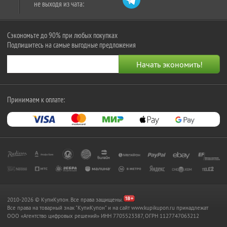
не выходя из чата:
Сэкономьте до 90% при любых покупках
Подпишитесь на самые выгодные предложения
Принимаем к оплате:
2010-2026 © КупиКупон. Все права защищены.
Все права на товарный знак "КупиКупон" и на сайт www.kupikupon.ru принадлежат
OOO «Агентство цифровых решений» ИНН 7705523387, ОГРН 1127747063212