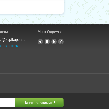
такты
Мы в Соцсетях
si@kupikupon.ru
аться с нами