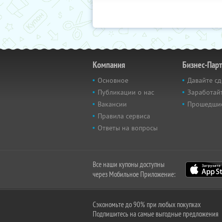
Компания
Бизнес-Пар
Основное
Давайте сд
Публикации о нас
Заработайт
Вакансии
Прошедши
Правила сервиса
Ответы на вопросы
Все наши купоны доступны
через Мобильное Приложение:
Сэкономьте до 90% при любых покупках
Подпишитесь на самые выгодные предложения