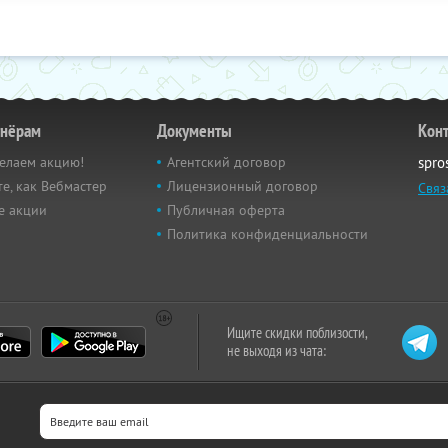
тнёрам
Документы
Кон
елаем акцию!
Агентский договор
spro
е, как Вебмастер
Лицензионный договор
Связ
е акции
Публичная оферта
Политика конфиденциальности
Ищите скидки поблизости,
не выходя из чата: