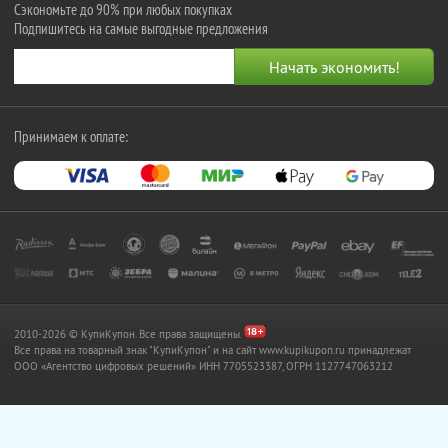
Сэкономьте до 90% при любых покупках
Подпишитесь на самые выгодные предложения
Принимаем к оплате:
2010-2026 © КупиКупон. Все права защищены.
Все права на товарный знак "КупиКупон" и на сайт www.kupikupon.ru принадлежат
OOO «Агентство цифровых решений» ИНН 7705523387, ОГРН 1127747063212