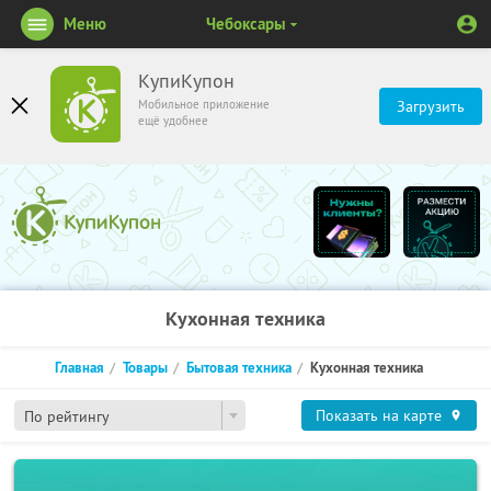
Меню
Чебоксары
КупиКупон
Мобильное приложение
Загрузить
ещё удобнее
Кухонная техника
Главная
Товары
Бытовая техника
Кухонная техника
Показать на карте
По рейтингу