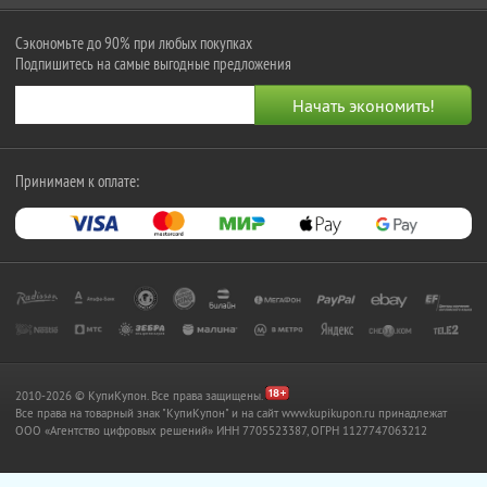
Сэкономьте до 90% при любых покупках
Подпишитесь на самые выгодные предложения
Принимаем к оплате:
2010-2026 © КупиКупон. Все права защищены.
Все права на товарный знак "КупиКупон" и на сайт www.kupikupon.ru принадлежат
OOO «Агентство цифровых решений» ИНН 7705523387, ОГРН 1127747063212