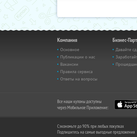
Компания
Бизнес-Пар
Основное
Давайте сд
Публикации о нас
Заработайт
Вакансии
Прошедши
Правила сервиса
Ответы на вопросы
Все наши купоны доступны
через Мобильное Приложение:
Сэкономьте до 90% при любых покупках
Подпишитесь на самые выгодные предложения