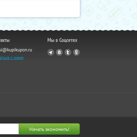
такты
Мы в Соцсетях
si@kupikupon.ru
аться с нами