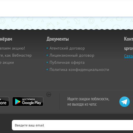
тнёрам
Документы
Кон
елаем акцию!
Агентский договор
spro
е, как Вебмастер
Лицензионный договор
Связ
е акции
Публичная оферта
Политика конфиденциальности
Ищите скидки поблизости,
не выходя из чата: