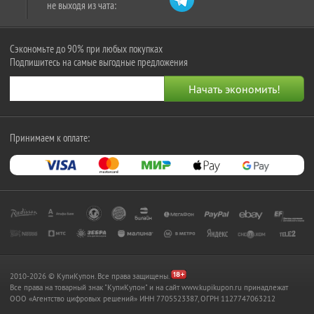
не выходя из чата:
Сэкономьте до 90% при любых покупках
Подпишитесь на самые выгодные предложения
Принимаем к оплате:
2010-2026 © КупиКупон. Все права защищены.
Все права на товарный знак "КупиКупон" и на сайт www.kupikupon.ru принадлежат
OOO «Агентство цифровых решений» ИНН 7705523387, ОГРН 1127747063212