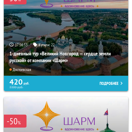
17:56:52
Купили:
22
1-дневный тур «Великий Новгород — сердце земли
русской» от компании «Шарм»
Достоевская
420
ПОДРОБНЕЕ
руб.
3300
руб.
-50
%