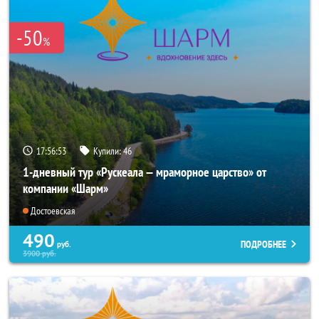
-50
%
17:56:52
Купили:
46
1-дневный тур «Рускеала — мраморное царство» от
компании «Шарм»
Достоевская
490
ПОДРОБНЕЕ
руб.
3900
руб.