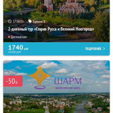
17:56:52
Купили:
8
2-дневный тур «Старая Русса и Великий Новгород»
Достоевская
1740
ПОДРОБНЕЕ
руб.
13900
руб.
-50
%