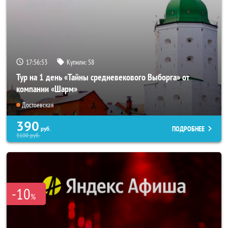
17:56:52
Купили:
58
Тур на 1 день «Тайны средневекового Выборга» от
компании «Шарм»
Достоевская
390
ПОДРОБНЕЕ
руб.
3100
руб.
-10
%