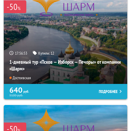
-50
%
17:56:52
Купили:
12
1-дневный тур «Псков — Изборск — Печоры» от компании
«Шарм»
Достоевская
640
ПОДРОБНЕЕ
руб.
5100
руб.
-50
%