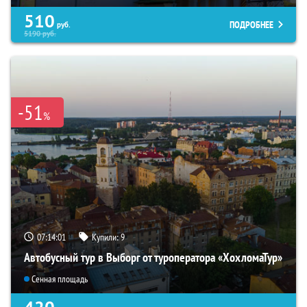
510
ПОДРОБНЕЕ
руб.
5190
руб.
-51
%
07:14:00
Купили:
9
Автобусный тур в Выборг от туроператора «ХохломаТур»
Сенная площадь