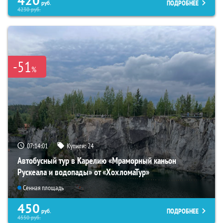
420
ПОДРОБНЕЕ
руб.
4230
руб.
-51
%
07:14:00
Купили:
24
Автобусный тур в Карелию «Мраморный каньон
Рускеала и водопады» от «ХохломаТур»
Сенная площадь
450
ПОДРОБНЕЕ
руб.
4550
руб.