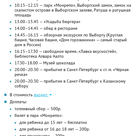
10.15–12.15 — парк «Монрепо», Выборгский замок, замок на
скалистом острове в Выборгском заливе, Ратуша и ратушная
площадь
13.00–13.45 — «Усадьба бюргера»
14.00–14.45 — обед в ресторане
14.45–16.15 — обзорная экскурсия по Выборгу (Круглая
башня, Часовая башня, «Дом горожанина» — самый старый
дом в России)
16.15–17.30 — свободное время, «Лавка вкусностей»,
Библиотека Алвара Аалто
17.30–18.00 — Музей шоколада
20.00–20.30 — прибытие в Санкт-Петербург к ст. м. «Чёрная
речка»
20.00–20.30 — прибытие в Санкт-Петербург к Казанскому
собору
В стоимость
входит:
Доплаты:
топливный сбор — 500р.
билет в парк «Монрепо»:
для ребенка до 15 лет — бесплатно
для ребенка от 16 до 18 лет — 200р.
для пенсионера — 200р.