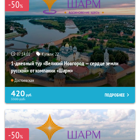
-50
%
07:14:00
Купили:
22
1-дневный тур «Великий Новгород — сердце земли
русской» от компании «Шарм»
Достоевская
420
ПОДРОБНЕЕ
руб.
3300
руб.
-50
%