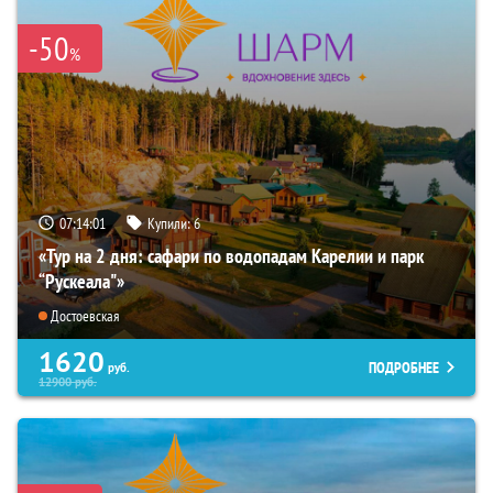
-50
%
07:14:00
Купили:
6
«Тур на 2 дня: сафари по водопадам Карелии и парк
“Рускеала"»
Достоевская
1620
ПОДРОБНЕЕ
руб.
12900
руб.