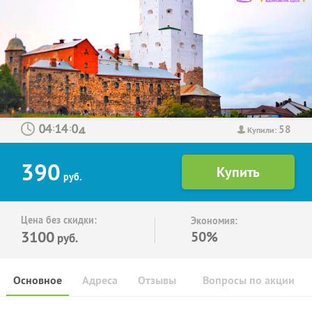
58
:
:
Купили:
390
руб.
Цена без скидки:
Экономия:
3100
50%
руб.
Основное
Адреса
Отзывы
Вопросы по акции