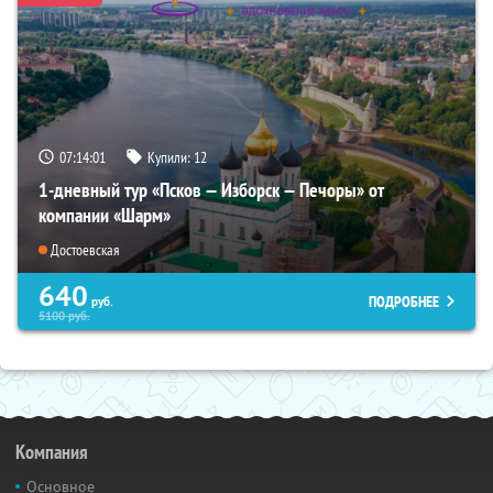
07:14:00
Купили:
12
1-дневный тур «Псков — Изборск — Печоры» от
компании «Шарм»
Достоевская
640
ПОДРОБНЕЕ
руб.
5100
руб.
Компания
Основное