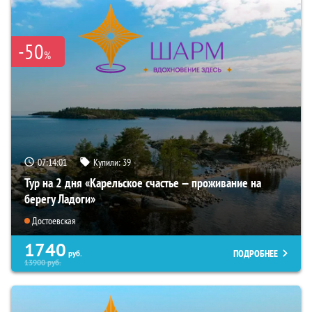
-50
%
07:14:00
Купили:
39
Тур на 2 дня «Карельское счастье — проживание на
берегу Ладоги»
Достоевская
1740
ПОДРОБНЕЕ
руб.
13900
руб.