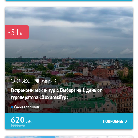
-51
%
07:14:00
Купили:
5
Гастрономический тур в Выборг на 1 день от
туроператора «ХохломаТур»
Сенная площадь
620
ПОДРОБНЕЕ
руб.
6290
руб.