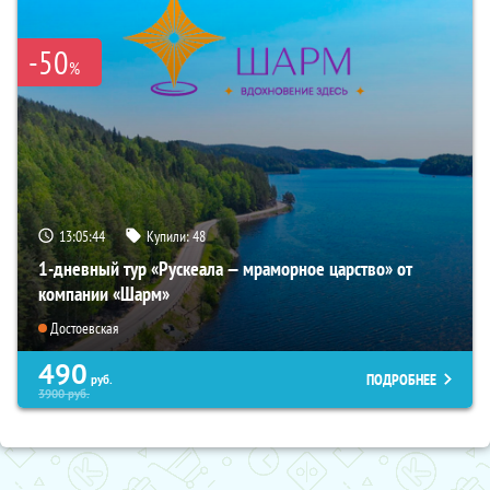
-50
%
13:05:43
Купили:
48
1-дневный тур «Рускеала — мраморное царство» от
компании «Шарм»
Достоевская
490
ПОДРОБНЕЕ
руб.
3900
руб.