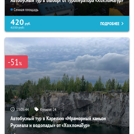
Автобусный тур в Выборг от туроператора «ХохломаТур»
Сенная площадь
420
ПОДРОБНЕЕ
руб.
4230
руб.
-51
%
13:05:43
Купили:
24
Автобусный тур в Карелию «Мраморный каньон
Рускеала и водопады» от «ХохломаТур»