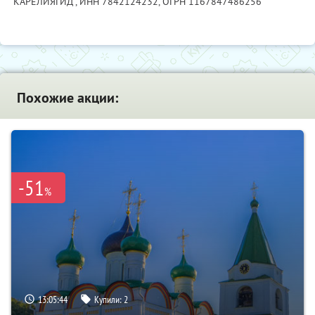
"КАРЕЛИЯГИД",
ИНН 7842124232
, ОГРН 1167847486256
Похожие акции:
-51
%
13:05:43
Купили:
2