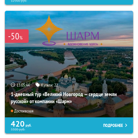
12900
руб.
-50
%
13:05:43
Купили:
22
1-дневный тур «Великий Новгород — сердце земли
русской» от компании «Шарм»
Достоевская
420
ПОДРОБНЕЕ
руб.
3300
руб.