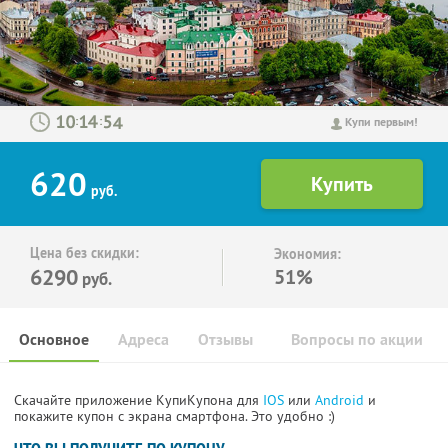
:
:
Купи первым!
620
руб.
Цена без скидки:
Экономия:
6290
51%
руб.
Основное
Адреса
Отзывы
Вопросы по акции
Скачайте приложение КупиКупона для
IOS
или
Android
и
покажите купон с экрана смартфона. Это удобно :)