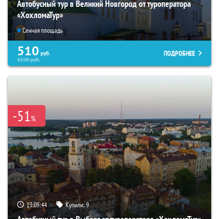
Автобусный тур в Великий Новгород от туроператора
«ХохломаТур»
Сенная площадь
510
ПОДРОБНЕЕ
руб.
5190
руб.
-51
%
13:05:43
Купили:
9