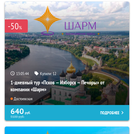
-50
%
13:05:43
Купили:
12
1-дневный тур «Псков — Изборск — Печоры» от
компании «Шарм»
Достоевская
640
ПОДРОБНЕЕ
руб.
5100
руб.