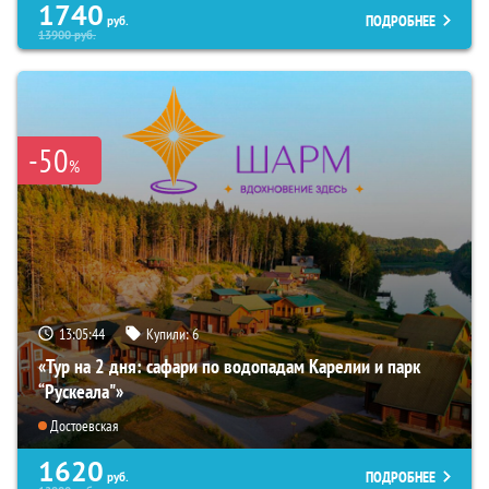
1740
ПОДРОБНЕЕ
руб.
13900
руб.
-50
%
13:05:43
Купили:
6
«Тур на 2 дня: сафари по водопадам Карелии и парк
“Рускеала"»
Достоевская
1620
ПОДРОБНЕЕ
руб.