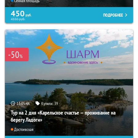
Сенная площадь
450
ПОДРОБНЕЕ
руб.
4550
руб.
-50
%
13:05:43
Купили:
39
Тур на 2 дня «Карельское счастье — проживание на
берегу Ладоги»
Достоевская