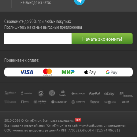
не выходя из чата:
Сэкономьте до 90% при любых покупках
Подпишитесь на самые выгодные предложения
Принимаем к оплате:
2010-2026 © КупиКупон. Все права защищены.
Все права на товарный знак "КупиКупон" и на сайт www.kupikupon.ru принадлежат
OOO «Агентство цифровых решений» ИНН 7705523387, ОГРН 1127747063212