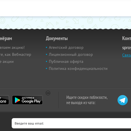
тнёрам
Документы
Кон
елаем акцию!
Агентский договор
spro
е, как Вебмастер
Лицензионный договор
Связ
е акции
Публичная оферта
Политика конфиденциальности
Ищите скидки поблизости,
не выходя из чата: