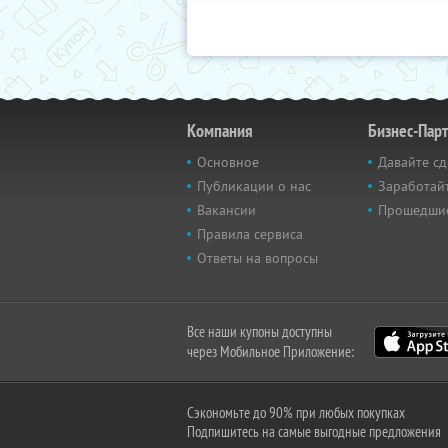
Компания
Бизнес-Пар
Основное
Давайте сд
Публикации о нас
Заработайт
Вакансии
Прошедши
Правила сервиса
Ответы на вопросы
Все наши купоны доступны
через Мобильное Приложение:
Сэкономьте до 90% при любых покупках
Подпишитесь на самые выгодные предложения