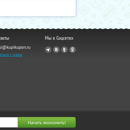
такты
Мы в Соцсетях
si@kupikupon.ru
аться с нами