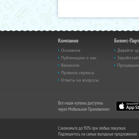
Компания
Бизнес-Пар
Основное
Давайте сд
Публикации о нас
Заработайт
Вакансии
Прошедши
Правила сервиса
Ответы на вопросы
Все наши купоны доступны
через Мобильное Приложение:
Сэкономьте до 90% при любых покупках
Подпишитесь на самые выгодные предложения