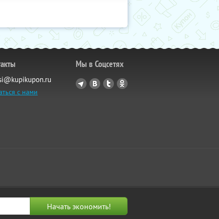
такты
Мы в Соцсетях
si@kupikupon.ru
аться с нами