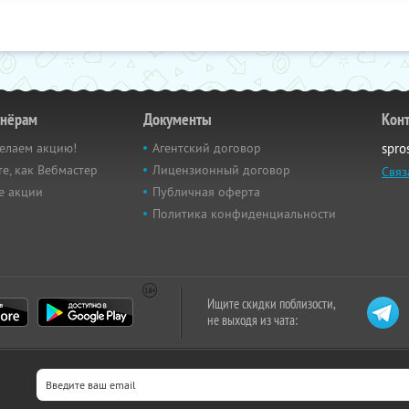
тнёрам
Документы
Кон
елаем акцию!
Агентский договор
spro
е, как Вебмастер
Лицензионный договор
Связ
е акции
Публичная оферта
Политика конфиденциальности
Ищите скидки поблизости,
не выходя из чата: