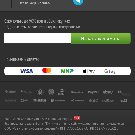
не выходя из чата:
Сэкономьте до 90% при любых покупках
Подпишитесь на самые выгодные предложения
Принимаем к оплате:
2010-2026 © КупиКупон. Все права защищены.
Все права на товарный знак "КупиКупон" и на сайт www.kupikupon.ru принадлежат
OOO «Агентство цифровых решений» ИНН 7705523387, ОГРН 1127747063212