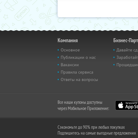
Компания
Бизнес-Пар
Основное
Давайте сд
Публикации о нас
Заработайт
Вакансии
Прошедши
Правила сервиса
Ответы на вопросы
Все наши купоны доступны
через Мобильное Приложение:
Сэкономьте до 90% при любых покупках
Подпишитесь на самые выгодные предложения