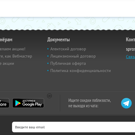
тнёрам
Документы
Кон
елаем акцию!
Агентский договор
spro
е, как Вебмастер
Лицензионный договор
Связ
е акции
Публичная оферта
Политика конфиденциальности
Ищите скидки поблизости,
не выходя из чата: