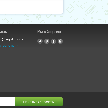
такты
Мы в Соцсетях
si@kupikupon.ru
аться с нами