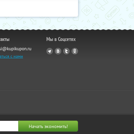
такты
Мы в Соцсетях
si@kupikupon.ru
аться с нами