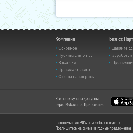
Компания
Бизнес-Пар
Основное
Давайте сд
Публикации о нас
Заработайт
Вакансии
Прошедши
Правила сервиса
Ответы на вопросы
Все наши купоны доступны
через Мобильное Приложение:
Сэкономьте до 90% при любых покупках
Подпишитесь на самые выгодные предложения