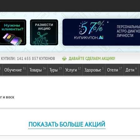
КУПИЛИ:
141 655 857
КУПОНОВ
ДАВАЙТЕ СДЕЛАЕМ АКЦИЮ!
1
31
26
13
12
1
17
6
Обучение
Товары
Туры
Услуги
Здоровье
Отели
Дети
г и воск
ПОКАЗАТЬ БОЛЬШЕ АКЦИЙ