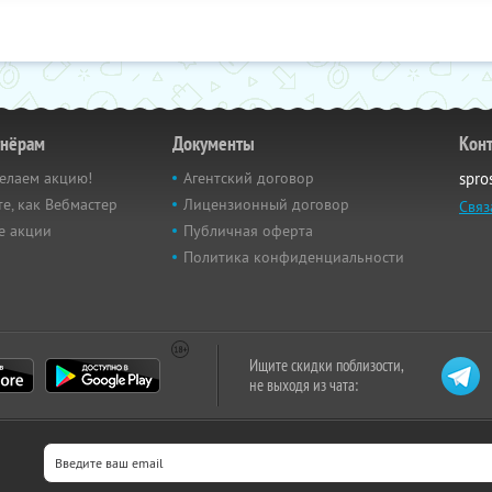
тнёрам
Документы
Кон
елаем акцию!
Агентский договор
spro
е, как Вебмастер
Лицензионный договор
Связ
е акции
Публичная оферта
Политика конфиденциальности
Ищите скидки поблизости,
не выходя из чата: