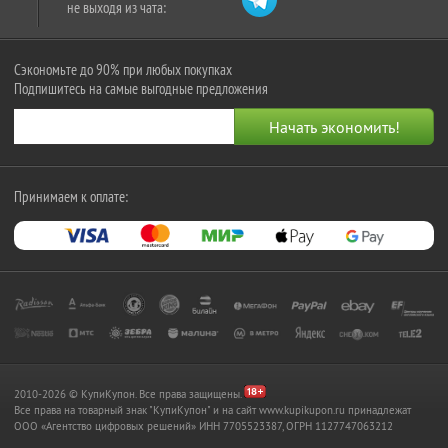
не выходя из чата:
Сэкономьте до 90% при любых покупках
Подпишитесь на самые выгодные предложения
Принимаем к оплате:
2010-2026 © КупиКупон. Все права защищены.
Все права на товарный знак "КупиКупон" и на сайт www.kupikupon.ru принадлежат
OOO «Агентство цифровых решений» ИНН 7705523387, ОГРН 1127747063212