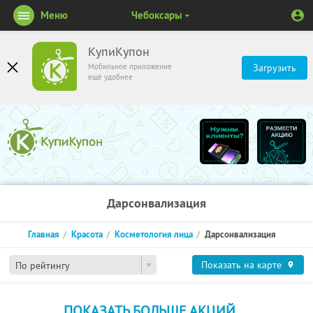
Меню
Чебоксары
КупиКупон
Мобильное приложение
Загрузить
ещё удобнее
Дарсонвализация
Главная
Красота
Косметология лица
Дарсонвализация
Показать на карте
По рейтингу
ПОКАЗАТЬ БОЛЬШЕ АКЦИЙ