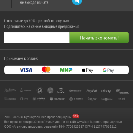
не выходя из чата:
Сэкономьте до 90% при любых покупках
Подпишитесь на самые выгодные предложения
Принимаем к оплате:
2010-2026 © КупиКупон. Все права защищены.
Все права на товарный знак "КупиКупон" и на сайт www.kupikupon.ru принадлежат
OOO «Агентство цифровых решений» ИНН 7705523387, ОГРН 1127747063212