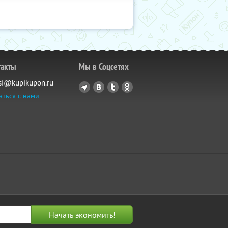
такты
Мы в Соцсетях
si@kupikupon.ru
аться с нами