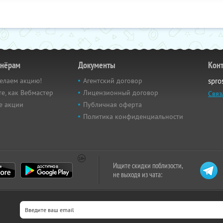
тнёрам
Документы
Кон
елаем акцию!
Агентский договор
spro
е, как Вебмастер
Лицензионный договор
Связ
е акции
Публичная оферта
Политика конфиденциальности
Ищите скидки поблизости,
не выходя из чата: