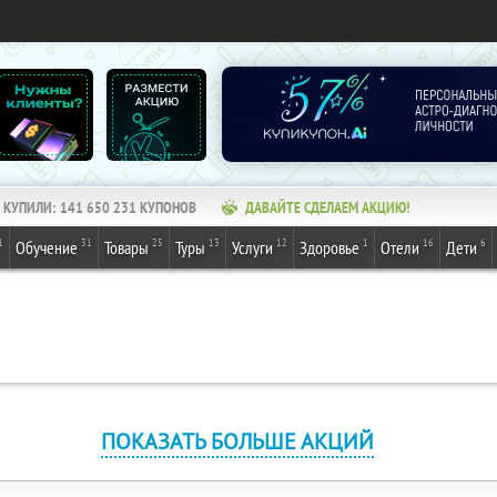
КУПИЛИ:
141 650 231
КУПОНОВ
ДАВАЙТЕ СДЕЛАЕМ АКЦИЮ!
1
31
25
13
12
1
16
6
Обучение
Товары
Туры
Услуги
Здоровье
Отели
Дети
ПОКАЗАТЬ БОЛЬШЕ АКЦИЙ