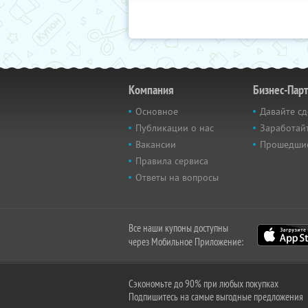
Компания
Бизнес-Пар
Основное
Давайте сд
Публикации о нас
Заработайт
Вакансии
Прошедши
Правила сервиса
Ответы на вопросы
Все наши купоны доступны
через Мобильное Приложение:
Сэкономьте до 90% при любых покупках
Подпишитесь на самые выгодные предложения