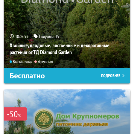
10:05:52
Получили:
15
Хвойные, плодовые, лиственные и декоративные
растения от ТД Diamond Garden
Выставочная
Угрешская
Бесплатно
ПОДРОБНЕЕ
-50
%