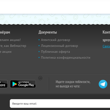
тнёрам
Документы
Кон
елаем акцию!
Агентский договор
spro
е, как Вебмастер
Лицензионный договор
Связ
е акции
Публичная оферта
Политика конфиденциальности
Ищите скидки поблизости,
не выходя из чата: