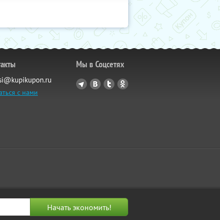
такты
Мы в Соцсетях
si@kupikupon.ru
аться с нами