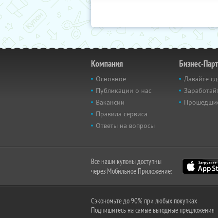
Компания
Бизнес-Пар
Основное
Давайте сд
Публикации о нас
Заработайт
Вакансии
Прошедши
Правила сервиса
Ответы на вопросы
Все наши купоны доступны
через Мобильное Приложение:
Сэкономьте до 90% при любых покупках
Подпишитесь на самые выгодные предложения