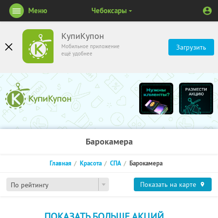
Меню
Чебоксары
КупиКупон
Мобильное приложение
Загрузить
ещё удобнее
Барокамера
Главная
Красота
СПА
Барокамера
Показать на карте
По рейтингу
ПОКАЗАТЬ БОЛЬШЕ АКЦИЙ