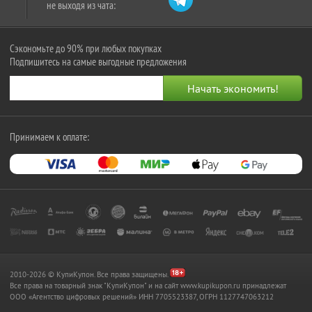
не выходя из чата:
Сэкономьте до 90% при любых покупках
Подпишитесь на самые выгодные предложения
Принимаем к оплате:
2010-2026 © КупиКупон. Все права защищены.
Все права на товарный знак "КупиКупон" и на сайт www.kupikupon.ru принадлежат
OOO «Агентство цифровых решений» ИНН 7705523387, ОГРН 1127747063212