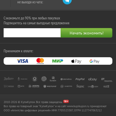
не выходя из чата:
Сэкономьте до 90% при любых покупках
Подпишитесь на самые выгодные предложения
Принимаем к оплате:
2010-2026 © КупиКупон. Все права защищены.
Все права на товарный знак "КупиКупон" и на сайт www.kupikupon.ru принадлежат
OOO «Агентство цифровых решений» ИНН 7705523387, ОГРН 1127747063212