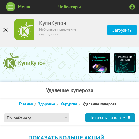
Меню
Чебоксары
КупиКупон
Мобильное приложение
Загрузить
ещё удобнее
Удаление купероза
Главная
Здоровье
Хирургия
Удаление купероза
Показать на карте
По рейтингу
ПОКАЗАТЬ БОЛЬШЕ АКЦИЙ