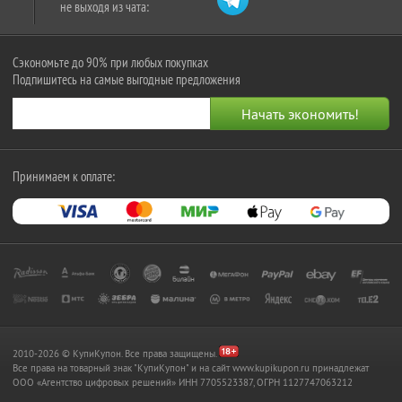
не выходя из чата:
Сэкономьте до 90% при любых покупках
Подпишитесь на самые выгодные предложения
Принимаем к оплате:
2010-2026 © КупиКупон. Все права защищены.
Все права на товарный знак "КупиКупон" и на сайт www.kupikupon.ru принадлежат
OOO «Агентство цифровых решений» ИНН 7705523387, ОГРН 1127747063212