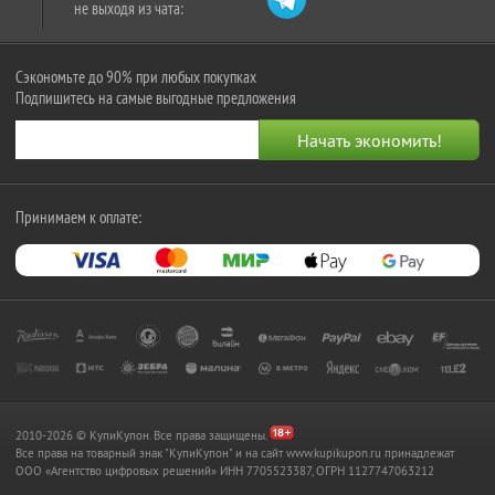
не выходя из чата:
Сэкономьте до 90% при любых покупках
Подпишитесь на самые выгодные предложения
Принимаем к оплате:
2010-2026 © КупиКупон. Все права защищены.
Все права на товарный знак "КупиКупон" и на сайт www.kupikupon.ru принадлежат
OOO «Агентство цифровых решений» ИНН 7705523387, ОГРН 1127747063212