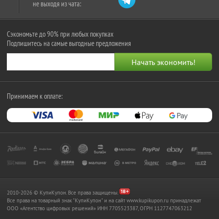
не выходя из чата:
Сэкономьте до 90% при любых покупках
Подпишитесь на самые выгодные предложения
Принимаем к оплате:
2010-2026 © КупиКупон. Все права защищены.
Все права на товарный знак "КупиКупон" и на сайт www.kupikupon.ru принадлежат
OOO «Агентство цифровых решений» ИНН 7705523387, ОГРН 1127747063212