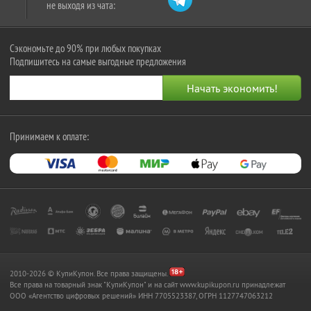
не выходя из чата:
Сэкономьте до 90% при любых покупках
Подпишитесь на самые выгодные предложения
Принимаем к оплате:
2010-2026 © КупиКупон. Все права защищены.
Все права на товарный знак "КупиКупон" и на сайт www.kupikupon.ru принадлежат
OOO «Агентство цифровых решений» ИНН 7705523387, ОГРН 1127747063212