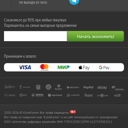
не выходя из чата:
Сэкономьте до 90% при любых покупках
Подпишитесь на самые выгодные предложения
Принимаем к оплате:
2010-2026 © КупиКупон. Все права защищены.
Все права на товарный знак "КупиКупон" и на сайт www.kupikupon.ru принадлежат
OOO «Агентство цифровых решений» ИНН 7705523387, ОГРН 1127747063212