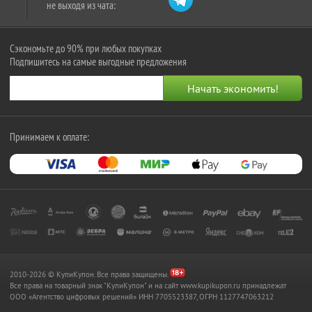
не выходя из чата:
Сэкономьте до 90% при любых покупках
Подпишитесь на самые выгодные предложения
Принимаем к оплате:
2010-2026 © КупиКупон. Все права защищены.
Все права на товарный знак "КупиКупон" и на сайт www.kupikupon.ru принадлежат
OOO «Агентство цифровых решений» ИНН 7705523387, ОГРН 1127747063212