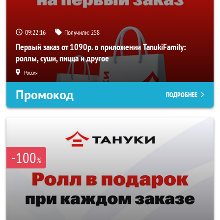
09:22:15
Получили:
258
Первый заказ от 1090р. в приложении TanukiFamily:
роллы, суши, пицца и другое
Россия
Промокод
ПОДРОБНЕЕ
-100
%