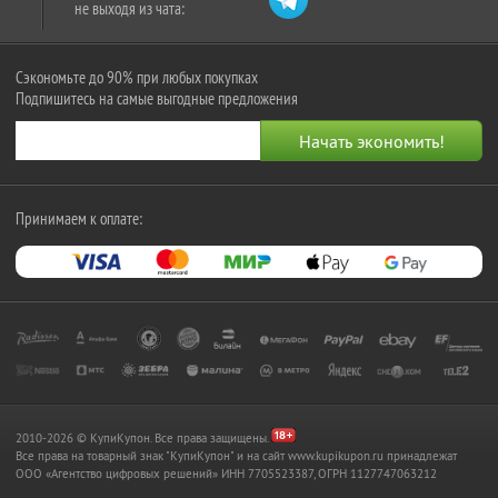
не выходя из чата:
Сэкономьте до 90% при любых покупках
Подпишитесь на самые выгодные предложения
Принимаем к оплате:
2010-2026 © КупиКупон. Все права защищены.
Все права на товарный знак "КупиКупон" и на сайт www.kupikupon.ru принадлежат
OOO «Агентство цифровых решений» ИНН 7705523387, ОГРН 1127747063212