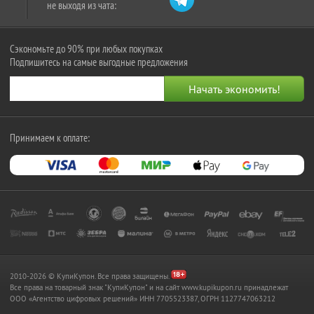
не выходя из чата:
Сэкономьте до 90% при любых покупках
Подпишитесь на самые выгодные предложения
Принимаем к оплате:
2010-2026 © КупиКупон. Все права защищены.
Все права на товарный знак "КупиКупон" и на сайт www.kupikupon.ru принадлежат
OOO «Агентство цифровых решений» ИНН 7705523387, ОГРН 1127747063212