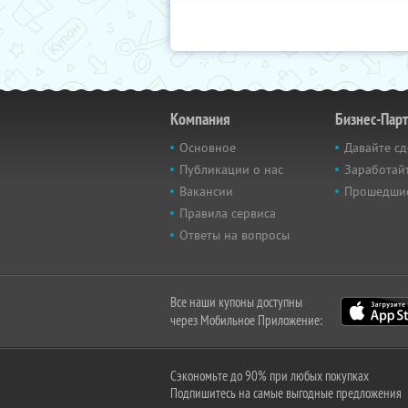
Компания
Бизнес-Пар
Основное
Давайте сд
Публикации о нас
Заработайт
Вакансии
Прошедши
Правила сервиса
Ответы на вопросы
Все наши купоны доступны
через Мобильное Приложение:
Сэкономьте до 90% при любых покупках
Подпишитесь на самые выгодные предложения