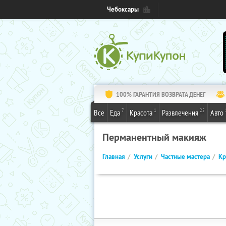
Чебоксары
100% ГАРАНТИЯ ВОЗВРАТА ДЕНЕГ
7
1
25
Все
Еда
Красота
Развлечения
Авто
Перманентный макияж
Главная
Услуги
Частные мастера
Кр