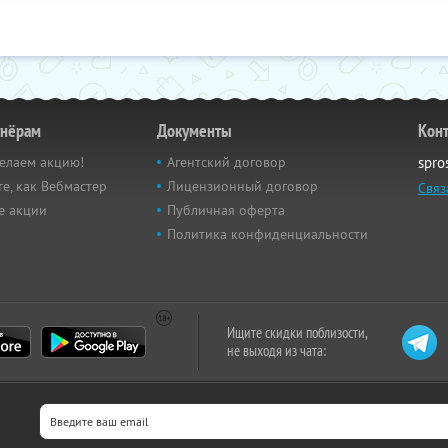
тнёрам
Документы
Кон
елаем акцию!
Агентский договор
spro
е, как Вебмастер
Лицензионный договор
Связ
е акции
Публичная оферта
Политика конфиденциальности
Ищите скидки поблизости,
не выходя из чата: