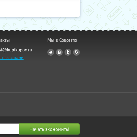
такты
Мы в Соцсетях
si@kupikupon.ru
аться с нами