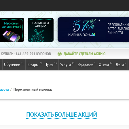
КУПИЛИ:
141 689 591
КУПОНОВ
ДАВАЙТЕ СДЕЛАЕМ АКЦИЮ!
1
31
26
13
14
1
17
6
Обучение
Товары
Туры
Услуги
Здоровье
Отели
Дети
асота
Перманентный макияж
ПОКАЗАТЬ БОЛЬШЕ АКЦИЙ