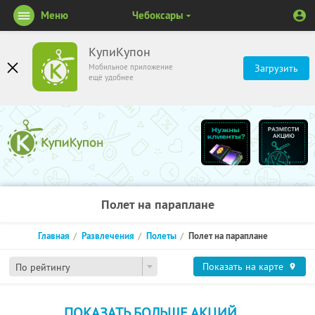
Меню
Чебоксары
КупиКупон
Мобильное приложение
Загрузить
ещё удобнее
Полет на параплане
Главная
Развлечения
Полеты
Полет на параплане
Показать на карте
По рейтингу
ПОКАЗАТЬ БОЛЬШЕ АКЦИЙ