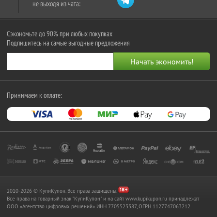
не выходя из чата:
Сэкономьте до 90% при любых покупках
Подпишитесь на самые выгодные предложения
Принимаем к оплате:
2010-2026 © КупиКупон. Все права защищены.
Все права на товарный знак "КупиКупон" и на сайт www.kupikupon.ru принадлежат
OOO «Агентство цифровых решений» ИНН 7705523387, ОГРН 1127747063212