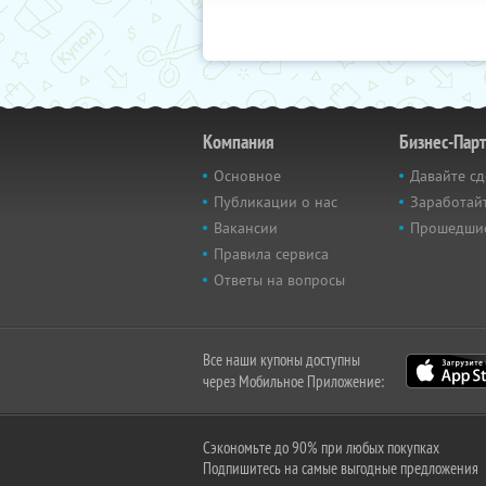
Компания
Бизнес-Пар
Основное
Давайте сд
Публикации о нас
Заработайт
Вакансии
Прошедши
Правила сервиса
Ответы на вопросы
Все наши купоны доступны
через Мобильное Приложение:
Сэкономьте до 90% при любых покупках
Подпишитесь на самые выгодные предложения