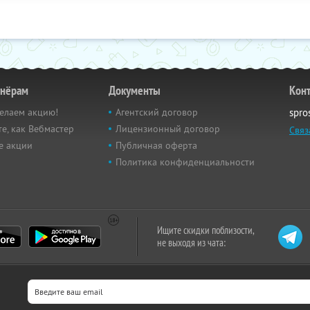
тнёрам
Документы
Кон
елаем акцию!
Агентский договор
spro
е, как Вебмастер
Лицензионный договор
Связ
е акции
Публичная оферта
Политика конфиденциальности
Ищите скидки поблизости,
не выходя из чата: