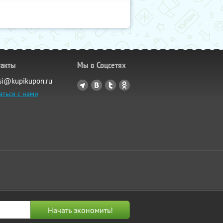
такты
Мы в Соцсетях
si@kupikupon.ru
аться с нами