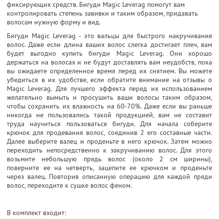
фиксирующих средств.
Бигуди Magic Leverag
помогут вам
контролировать степень завивки и таким образом, придавать
волосам нужную форму и вид.
Бигуди Magic Leverag - это вальцы для быстрого накручивания
волос. Даже если длина ваших волос слегка достигает плеч, вам
будет выгодно купить бигуди Magic Leverag.
Они хорошо
держаться на волосах
и не будут доставлять вам неудобств, пока
вы ожидаете определенное время перед их снятием. Вы можете
убедиться в их удобстве, если обратите внимание на отзывы о
Magic Leverag. Для лучшего эффекта перед их использованием
желательно вымыть и просушить ваши волосы таким образом,
чтобы сохранить их влажность на 60-70%. Даже если вы раньше
никогда не пользовались такой продукцией,
вам не составит
труда научиться пользоваться бигуди
. Для начала соберите
крючок для продевания волос, соединив 2 его составные части.
Далее выберите валец и проденьте в него крючок. Затем можно
переходить непосредственно к закручиванию волос. Для этого
возьмите небольшую прядь волос (около 2 см ширины),
поверните ее на четверть, зацепите ее крючком и проденьте
через валец. Повторив описанную операцию для каждой пряди
волос, переходите к сушке волос феном.
В комплект входит: