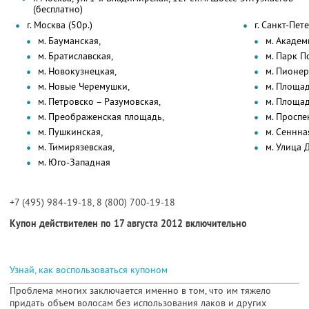
(бесплатно)
г. Москва (50р.)
г. Санкт-Пет
м. Бауманская,
м. Академ
м. Братиславская,
м. Парк П
м. Новокузнецкая,
м. Пионер
м. Новые Черемушки,
м. Площад
м. Петровско – Разумовская,
м. Площад
м. Преображенская площадь,
м. Проспе
м. Пушкинская,
м. Сеннна
м. Тимирязевская,
м. Улица 
м. Юго-Западная
+7 (495) 984-19-18, 8 (800) 700-19-18
Купон действителен по 17 августа 2012 включительно
Узнай, как воспользоваться купоном
Проблема многих заключается именно в том, что им тяжело
придать объем волосам без использования лаков и других