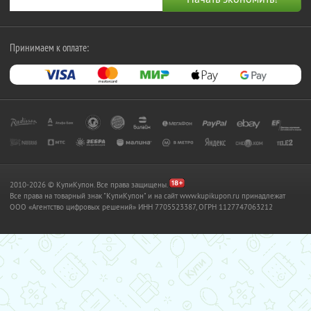
Принимаем к оплате:
2010-2026 © КупиКупон. Все права защищены.
Все права на товарный знак "КупиКупон" и на сайт www.kupikupon.ru принадлежат
OOO «Агентство цифровых решений» ИНН 7705523387, ОГРН 1127747063212