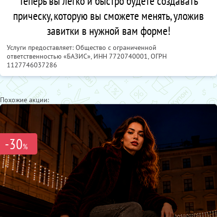
Теперь вы легко и быстро будете создавать
прическу, которую вы сможете менять, уложив
завитки в нужной вам форме!
Услуги предоставляет: Общество с ограниченной
ответственностью «БАЗИС»,
ИНН 7720740001
, ОГРН
1127746037286
Похожие акции:
-30
%