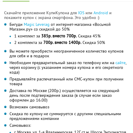
Скачайте приложение КупиКупона для
IOS
или
Android
и
покажите купон с экрана смартфона. Это удобно :)
Бигуди
Magic Leverag
от интернет-магазина «Восьмой
Магазин.ру» со скидкой до 50%
1 комплект за
385р. вместо 700р.
Скидка 45%
2 комплекта за
700р. вместо 1400р.
Скидка 50%
Вы можете приобрести неограниченное количество купонов
для себя и в подарок
Необходим предварительный заказ по телефону или на
сайте
,
через корзину (с указанием номера купона и его секретного
кода)
Предъявляйте распечатанный или СМС-купон при получении
товара
Доставка по Москве (200р.) осуществляется на следующий
день после подтверждения заказа (в случае если заказ
оформлен до 16.00)
Возможен самовывоз
Скидка по купону не суммируется с другими специальными
предложениями компании
Самовывоз:
г. Москва, ул. 1-я Владимирская, 12Г ст.м. Шоссе Энтузиастов