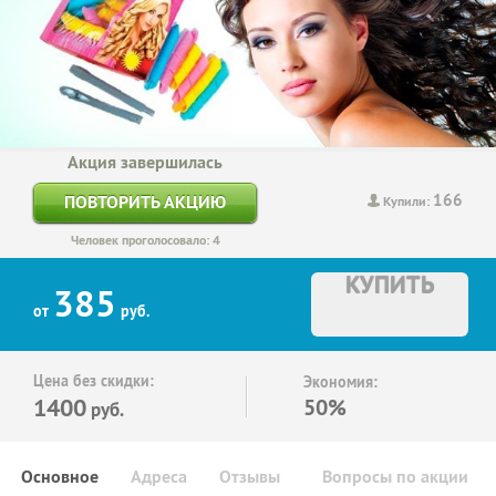
Акция завершилась
166
ПОВТОРИТЬ АКЦИЮ
Купили:
Человек проголосовало: 4
КУПИТЬ
385
от
руб.
Цена без скидки:
Экономия:
1400
50%
руб.
Основное
Адреса
Отзывы
Вопросы по акции