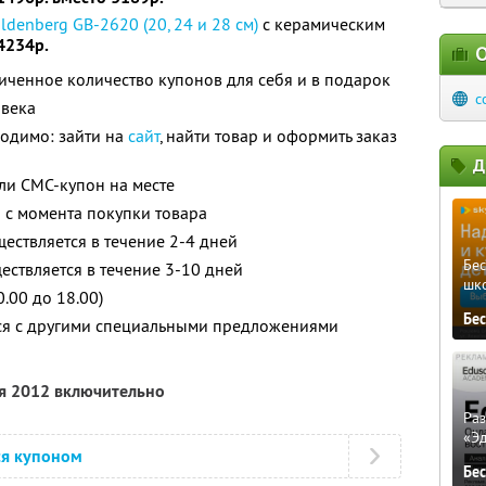
ldenberg GB-2620 (20, 24 и 28 см)
с керамическим
4234р.
О
ченное количество купонов для себя и в подарок
c
овека
одимо: зайти на
сайт
, найти товар и оформить заказ
Д
ли СМС-купон на месте
 с момента покупки товара
ществляется в течение 2-4 дней
Бе
ществляется в течение 3-10 дней
шк
.00 до 18.00)
Бе
тся с другими специальными предложениями
ря 2012 включительно
Ра
«Э
ся купоном
Бе