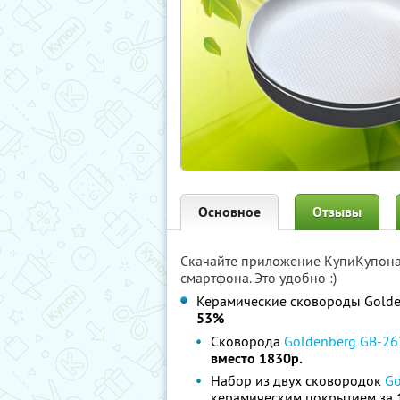
Основное
Отзывы
Скачайте приложение КупиКупон
смартфона. Это удобно :)
Керамические сковороды Golde
53%
Сковорода
Goldenberg GB-262
вместо 1830р.
Набор из двух сковородок
Go
керамическим покрытием за