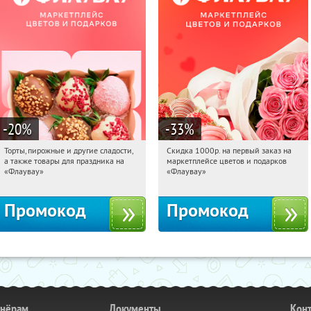
-20
%
-33
%
Торты, пирожные и другие сладости,
Скидка 1000р. на первый заказ на
04:47:18
Получили:
6
04:47:18
Получили:
18
а также товары для праздника на
маркетплейсе цветов и подарков
Россия
Россия
«Флаувау»
«Флаувау»
Промокод
Промокод
тнёрам
Документы
Кон