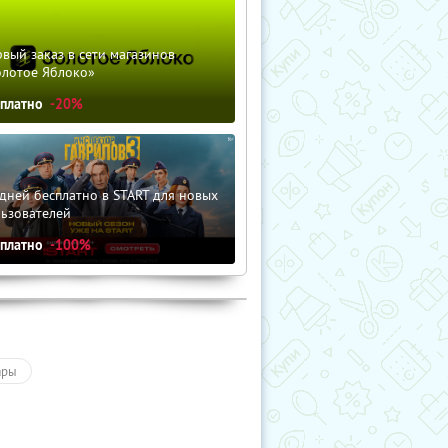
вый заказ в сети магазинов
олотое Яблоко»
сплатно
-20%
дней бесплатно в START для новых
льзователей
сплатно
-100%
ары