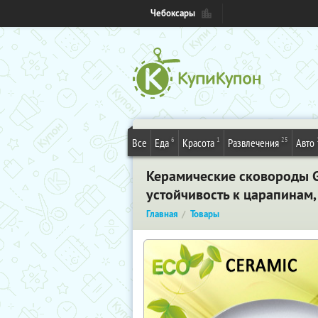
Чебоксары
6
1
25
Все
Еда
Красота
Развлечения
Авто
Керамические сковороды Go
устойчивость к царапинам,
Главная
Товары