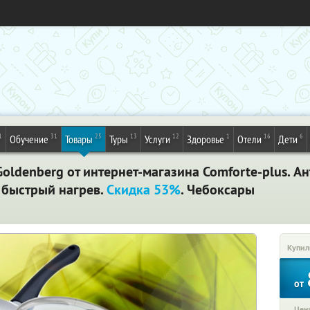
1
31
25
13
12
1
16
6
Обучение
Товары
Туры
Услуги
Здоровье
Отели
Дети
ldenberg от интернет-магазина Comforte-plus. А
 быстрый нагрев.
Скидка 53%
. Чебоксары
Купил
от
Цена