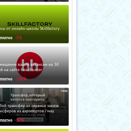
сы от онлайн-школы Skillfactory
сплатно
-5%
змещение вашей вакансии на 30
й на сайте HeadHunter
сплатно
-100%
ой трансфер от сервиса заказа
нсферов из аэропортов i'way
сплатно
-10%