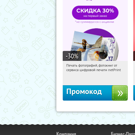
-30
%
Печать фотографий, фотокниг от
04:47:18
Получили:
4
сервиса цифровой печати netPrint
Россия
Промокод
Компания
Бизнес-Пар