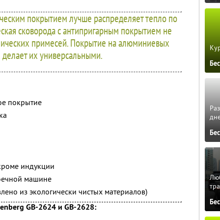
ическим покрытием лучше распределяет тепло по
еская сковорода с антипригарным покрытием не
анических примесей. Покрытие на алюминиевых
Кур
 делает их универсальными.
Бе
ое покрытие
Ра
ка
дне
Бе
 кроме индукции
Люб
оечной машине
тра
овлено из экологически чистых материалов)
Бе
enberg GB-2624 и GB-2628: