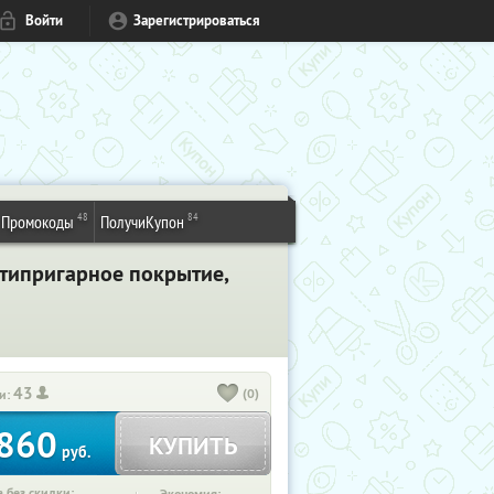
Войти
Зарегистрироваться
48
84
Промокоды
ПолучиКупон
нтипригарное покрытие,
43
(0)
и:
860
КУПИТЬ
руб.
 без скидки: