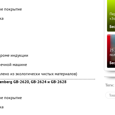
ое покрытие
Пер
ка
«З
Бе
25 
по
кроме индукции
Бе
оечной машине
овлено из экологически чистых материалов)
enberg GB-2620, GB-2624 и GB-2628
Теги:
Тов
ое покрытие
ка