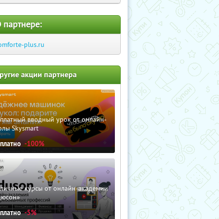
 партнере:
omforte-plus.ru
ругие акции партнера
сплатный вводный урок от онлайн-
олы Skysmart
сплатно
-100%
зличные курсы от онлайн-академии
дюсон»
сплатно
-5%