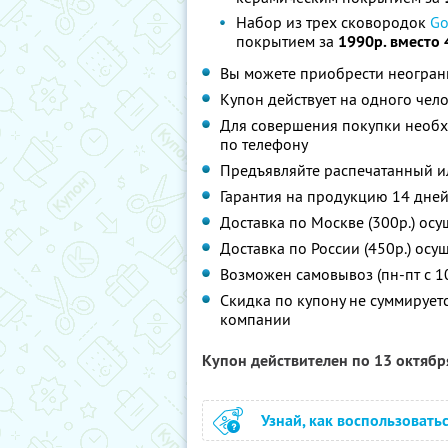
Набор из трех сковородок
Go
покрытием за
1990р. вместо 
Вы можете приобрести неограни
Купон действует на одного чел
Для совершения покупки необх
по телефону
Предъявляйте распечатанный и
Гарантия на продукцию 14 дней
Доставка по Москве (300р.) осу
Доставка по России (450р.) осу
Возможен самовывоз (пн-пт с 10
Скидка по купону не суммируе
компании
Купон действителен по 13 октяб
Узнай, как воспользовать