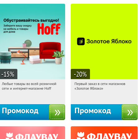
-15
%
-20
%
Любые товары во всей розничной
Первый заказ в сети магазинов
04:47:18
Получили:
83
04:47:18
Получи первым!
сети и интернет-магазине Hoff
«Золотое Яблоко»
Москва, 1-й Волоколамский проезд,
Россия
10с1
Промокод
Промокод