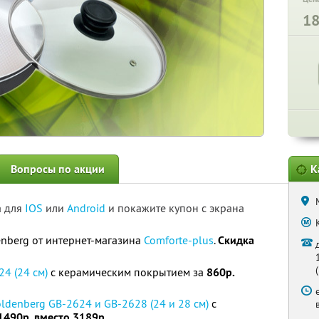
1
Вопросы по акции
К
а для
IOS
или
Android
и покажите купон с экрана
nberg от интернет-магазина
Comforte-plus
.
Скидка
4 (24 см)
с керамическим покрытием за
860р.
ldenberg GB-2624 и GB-2628 (24 и 28 см)
с
1490р. вместо 3189р.