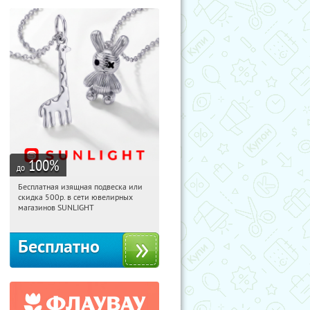
100
%
до
Бесплатная изящная подвеска или
04:47:18
Получили:
73
скидка 500р. в сети ювелирных
Россия
магазинов SUNLIGHT
Бесплатно