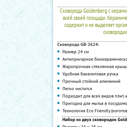
Сковорода Goldenberg с керам
всей своей площади. Керамич
содержит и не выделяет орг
сковородах
Сковорода GB-2624:
Размер 24 см
Антипригарное биокерамическ
Жаропрочная стеклянная крыш
Удобная бакелитовая ручка
Прочный стойкий алюминий
Легко чистится
Подходит для всех видов плит,
Пригодна для мытья в посудом
Технология Eco Friendly (изгот
Набор из двух сковородок Gold
Размеры 24 и 28 см