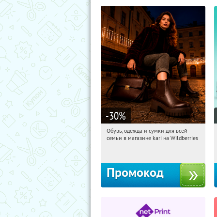
-30
%
Обувь, одежда и сумки для всей
04:47:18
Получили:
30
семьи в магазине kari на Wildberries
Россия
Промокод