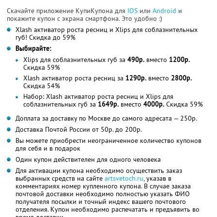
Скачайте приложение КупиКупона для
IOS
или
Android
и
покажите купон с экрана смартфона. Это удобно :)
Xlash активатор роста ресниц и Xlips для соблазнительных
губ! Скидка до 59%
Выбирайте:
Xlips для соблазнительных губ за
490р.
вместо
1200р.
Скидка 59%
Xlash активатор роста ресниц за
1290р.
вместо
2800р.
Скидка 54%
Набор: Xlash активатор роста ресниц и Xlips для
соблазнительных губ за
1649р.
вместо
4000р.
Скидка 59%
Доплата за доставку по Москве до самого адресата — 250р.
Доставка Почтой России от 50р. до 200р.
Вы можете приобрести неограниченное количество купонов
для себя и в подарок
Один купон действителен для одного человека
Для активации купона необходимо осуществить заказ
выбранных средств на сайте
artsvetoch.ru
, указав в
комментариях номер купленного купона. В случае заказа
почтовой доставки необходимо полностью указать ФИО
получателя посылки и точный индекс вашего почтового
отделения. Купон необходимо распечатать и предъявить во
время доставки