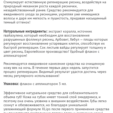
Стимулирует естественную регенерацию ресниц, воздействуя на
природный механизм роста каждой реснички,
незадействованный ранее. Средство рекомендуется для
ежедневного ухода за ресницами, укрепляя уже имеющиеся
волосы и даря им мягкость и пушистость, придавая насыщенный
темный оттенок!
Натуральные ингредиенты:
экстракт коралла, источник
гвайазулена, который необходим для восстановления
разрушенных фолликул ресниц. Арбовит, Хебул — плоды которых
регулируют восстановление устаревших клеток, способствуя их
быстрой регенерации. Сок листьев вайды регулирует толщину и
цвет ресниц. Европейское производство! Удобный флакон с
аппликатором!
Рекомендуется ежедневное нанесение средства на очищенную
кожу век на ночь. В течение первых двух недель запустится
процесс регенерации. Видимый результат удастся достичь через
месяц регулярного использования!
Упаковка:
флакон с аппликатором 3 мл.
Эффективное натуральное средство для соблазнительного
объема губ! Кожа на губах имеет тонкий слой эмидермиса, и
поэтому она очень уязвима к внешним воздействиям. Губы легко
сохнут и обезвоживаются, но благодаря уникальной
увлажняющей формуле XLips после первого применения средства
вы почувствуете восполнение потери влаги и смягчение кожи!