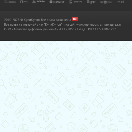
2010-2026 © КупиКупон. Все права защищены.
Все права на товарный знак "КупиКупон" и на сайт www.kupikupon.ru принадлежат
OOO «Агентство цифровых решений» ИНН 7705523387, ОГРН 1127747063212