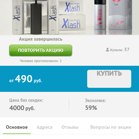
Акция завершилась
37
ПОВТОРИТЬ АКЦИЮ
Купили:
Человек проголосовало: 2
КУПИТЬ
490
от
руб.
Цена без скидки:
Экономия:
4000
59%
руб.
Основное
Адреса
Отзывы
Вопросы по акции