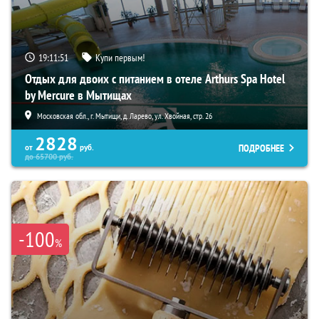
19:11:50
Купи первым!
Отдых для двоих с питанием в отеле Arthurs Spa Hotel
by Mercure в Мытищах
Московская обл., г. Мытищи, д. Ларево, ул. Хвойная, стр. 26
2828
ПОДРОБНЕЕ
от
руб.
до
65700
руб.
-100
%