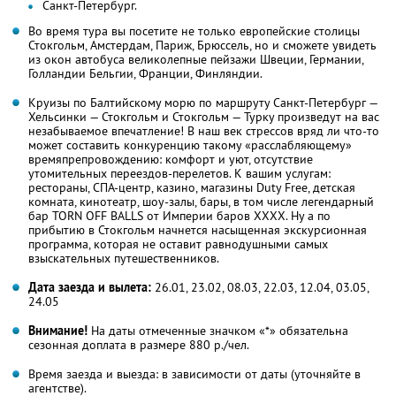
Санкт-Петербург.
Во время тура вы посетите не только европейские столицы
Стокгольм, Амстердам, Париж, Брюссель, но и сможете увидеть
из окон автобуса великолепные пейзажи Швеции, Германии,
Голландии Бельгии, Франции, Финляндии.
Круизы по Балтийскому морю по маршруту Санкт-Петербург —
Хельсинки — Стокгольм и Стокгольм — Турку произведут на вас
незабываемое впечатление! В наш век стрессов вряд ли что-то
может составить конкуренцию такому «расслабляющему»
времяпрепровождению: комфорт и уют, отсутствие
утомительных переездов-перелетов. К вашим услугам:
рестораны, СПА-центр, казино, магазины Duty Free, детская
комната, кинотеатр, шоу-залы, бары, в том числе легендарный
бар TORN OFF BALLS от Империи баров ХХХХ. Ну а по
прибытию в Стокгольм начнется насыщенная экскурсионная
программа, которая не оставит равнодушными самых
взыскательных путешественников.
Дата заезда и вылета:
26.01, 23.02, 08.03, 22.03
, 12.04, 03.05
,
24.05
Внимание!
На даты отмеченные значком «*» обязательна
сезонная доплата в размере 880 р./чел.
Время заезда и выезда: в зависимости от даты (уточняйте в
агентстве).