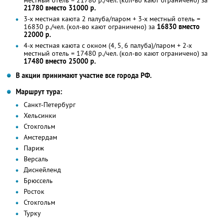
21780 вместо 31000 р.
3-х местная каюта 2 палуба/паром + 3-х местный отель =
16830 р./чел. (кол-во кают ограничено) за
16830 вместо
22000 р.
4-х местная каюта с окном (4, 5, 6 палуба)/паром + 2-х
местный отель = 17480 р./чел. (кол-во кают ограничено) за
17480 вместо 25000 р.
В акции принимают участие все города РФ.
Маршрут тура:
Санкт-Петербург
Хельсинки
Стокгольм
Амстердам
Париж
Версаль
Диснейленд
Брюссель
Росток
Стокгольм
Турку