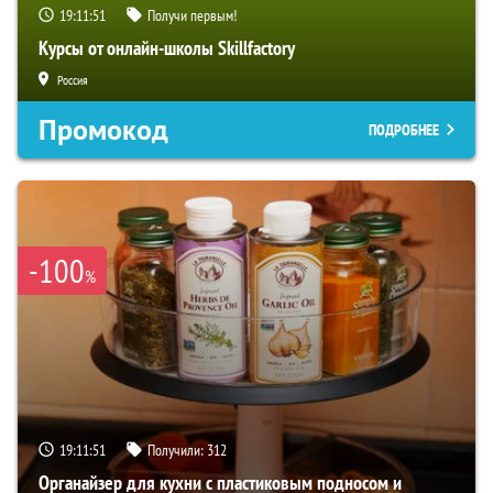
19:11:50
Получи первым!
Курсы от онлайн-школы Skillfactory
Россия
Промокод
ПОДРОБНЕЕ
-100
%
19:11:50
Получили:
312
Органайзер для кухни с пластиковым подносом и