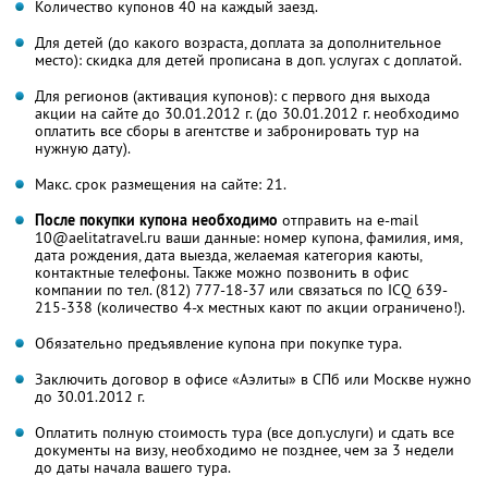
Количество купонов 40 на каждый заезд.
Для детей (до какого возраста, доплата за дополнительное
место): скидка для детей прописана в доп. услугах с доплатой.
Для регионов (активация купонов): с первого дня выхода
акции на сайте до 30.01.2012 г. (до 30.01.2012 г. необходимо
оплатить все сборы в агентстве и забронировать тур на
нужную дату).
Макс. срок размещения на сайте: 21.
После покупки купона необходимо
отправить на e-mail
10@aelitatravel.ru ваши данные: номер купона, фамилия, имя,
дата рождения, дата выезда, желаемая категория каюты,
контактные телефоны. Также можно позвонить в офис
компании по тел. (812) 777-18-37 или связаться по ICQ 639-
215-338 (количество 4-х местных кают по акции ограничено!).
Обязательно предъявление купона при покупке тура.
Заключить договор в офисе «Аэлиты» в СПб или Москве нужно
до 30.01.2012 г.
Оплатить полную стоимость тура (все доп.услуги) и сдать все
документы на визу, необходимо не позднее, чем за 3 недели
до даты начала вашего тура.