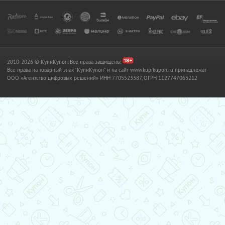
2010-2026 © КупиКупон. Все права защищены.
Все права на товарный знак "КупиКупон" и на сайт www.kupikupon.ru принадлежат
OOO «Агентство цифровых решений» ИНН 7705523387, ОГРН 1127747063212