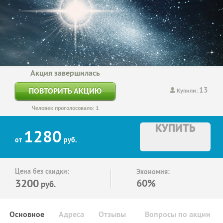
Акция завершилась
13
ПОВТОРИТЬ АКЦИЮ
Купили:
Человек проголосовало: 1
КУПИТЬ
1280
от
руб.
Цена без скидки:
Экономия:
3200
60%
руб.
Основное
Адреса
Отзывы
Вопросы по акции