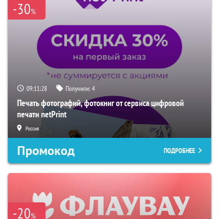
-30
%
09:11:27
Получили:
4
Печать фотографий, фотокниг от сервиса цифровой
печати netPrint
Россия
Промокод
ПОДРОБНЕЕ
-20
%