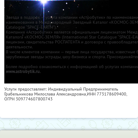
Звезда в подарок — услуга компании «Астробутик» по наименован
наименования в Международный Звездный Каталог «КОСМОС-ЗЕМЛЯ»
Catalogue “SPACE-EARTH”).
Компания «Астробутик» является официальным лицензиатом Межд
Каталога «КОСМОС-ЗЕМЛЯ» (International Star Catalogue “SPACE-EA
лицензии, свидетельства РОСПАТЕНТА и договора с правообладате
деятельности.
В числе клиентов компании — первые лица государства, известные 
зарубежные звезды эстрады, шоу-бизнеса и спорта. Присоединяйте
Более подробно ознакомиться с информацией об услугах компании
www.astrobytik.ru.
Услуги предоставляет: Индивидуальный Предприниматель
Грабельникова Милослава Александровна,
ИНН 773178609400
,
ОГРН 309774607800743