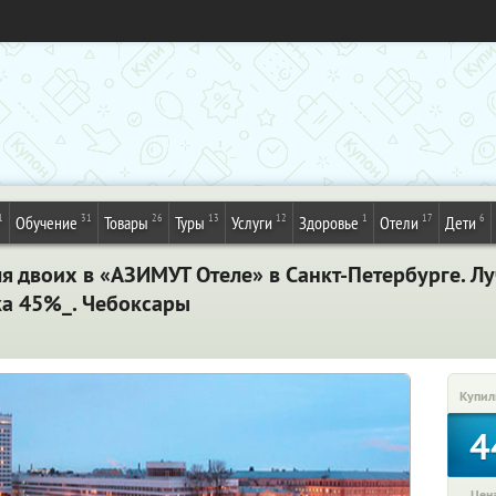
1
31
26
13
12
1
17
6
Обучение
Товары
Туры
Услуги
Здоровье
Отели
Дети
я двоих в «АЗИМУТ Отеле» в Санкт-Петербурге. Л
ка 45%_. Чебоксары
Купил
4
Цена