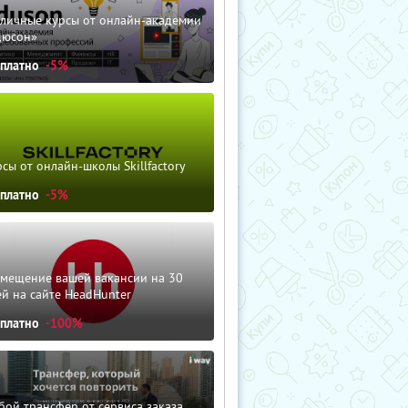
зличные курсы от онлайн-академии
дюсон»
сплатно
-5%
сы от онлайн-школы Skillfactory
сплатно
-5%
змещение вашей вакансии на 30
й на сайте HeadHunter
сплатно
-100%
ой трансфер от сервиса заказа