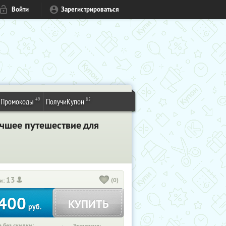
Войти
Зарегистрироваться
49
85
Промокоды
ПолучиКупон
учшее путешествие для
13
(0)
и:
400
КУПИТЬ
руб.
 без скидки: