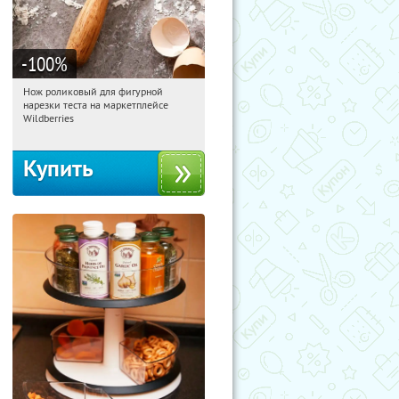
-100
%
Нож роликовый для фигурной
17:31:00
Получили:
265
нарезки теста на маркетплейсе
Россия
Wildberries
Купить