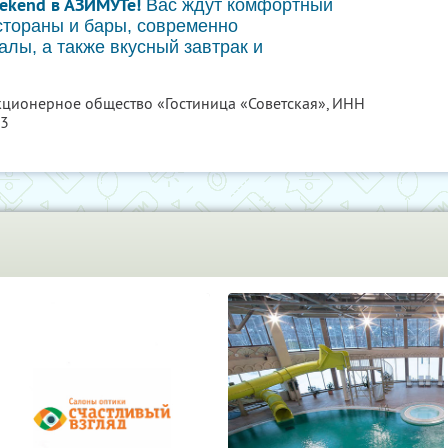
ekend в АЗИМУТе!
Вас ждут комфортный
естораны и бары, современно
лы, а также вкусный завтрак и
акционерное общество «Гостиница «Советская»,
ИНН
43