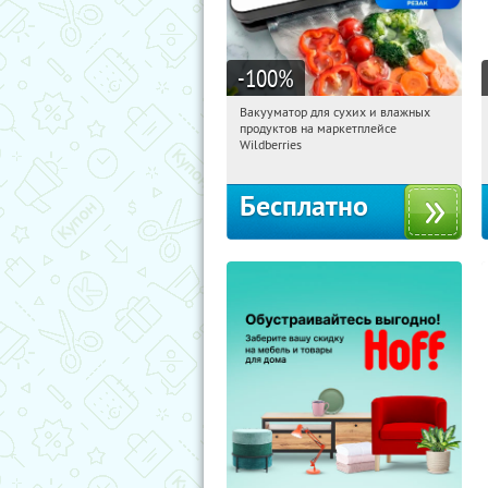
-100
%
Вакууматор для сухих и влажных
17:31:00
Получили:
181
продуктов на маркетплейсе
Россия
Wildberries
Бесплатно