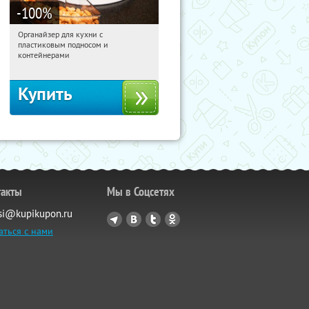
-100
%
Органайзер для кухни с
17:31:00
Получили:
312
пластиковым подносом и
Россия
контейнерами
Купить
такты
Мы в Соцсетях
si@kupikupon.ru
аться с нами