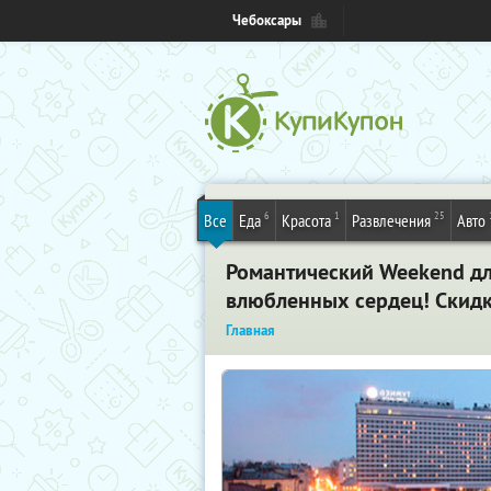
Чебоксары
6
1
25
Все
Еда
Красота
Развлечения
Авто
Романтический Weekend дл
влюбленных сердец! Скид
Главная