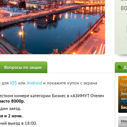
8
Вопросы по акции
Д
а для
IOS
или
Android
и покажите купон с экрана
Бе
естном номере категории Бизнес в «АЗИМУТ Отеле»
шк
место 8000р.
Бе
дин заезд.
ня и 2 ночи.
ний выезд в 18:00.