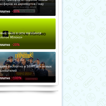
нсферов из аэропортов i'way
сплатно
-10%
вый заказ в сети магазинов
олотое Яблоко»
сплатно
-20%
дней бесплатно в START для новых
льзователей
сплатно
-100%