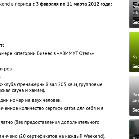
ekend в период
с 3 февраля по 11 марта 2012 года:
Ра
«Э
Бе
т:
омере категории Бизнес в «АЗИМУТ Отель»
Кур
Бе
и роз
р
-клуба (тренажерный зал 205 кв.м, групповые
ская сауна и хамам).
Ра
один номер на двух человек.
дне
ченное количество сертификатов для себя и в
Бе
платно (без предоставления дополнительного
аничено (20 сертификатов на каждый Weekend).
Люб