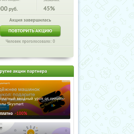
Экономия:
000
45%
руб.
Акция завершилась
ПОВТОРИТЬ АКЦИЮ
Человек проголосовало: 0
ругие акции партнера
сплатный вводный урок от онлайн-
олы Skysmart
сплатно
-100%