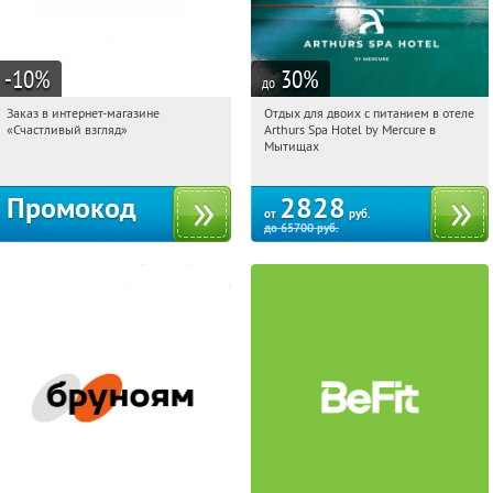
-10
%
30
%
до
Заказ в интернет-магазине
Отдых для двоих с питанием в отеле
17:31:00
Получи первым!
17:31:00
Купи первым!
«Счастливый взгляд»
Arthurs Spa Hotel by Mercure в
Россия
Московская обл., г. Мытищи, д.
Мытищах
Ларево, ул. Хвойная, стр. 26
Промокод
2828
от
руб.
до
65700
руб.