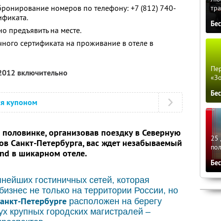
ронирование номеров по телефону: +7 (812) 740-
тра
ификата.
Бе
о предъявить на месте.
ого сертификата на проживание в отеле в
Пер
 2012 включительно
«З
Бе
ся купоном
 половинке, организовав поездку в Северную
25 
ов Санкт-Петербурга, вас ждет
незабываемый
по
nd в шикарном отеле.
Бе
нейших гостиничных сетей, которая
бизнес не только на территории России, но
анкт-Петербурге
расположен на берегу
ух крупных городских магистралей –